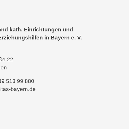
nd kath. Einrichtungen und
Erziehungshilfen in Bayern e. V.
aße 22
hen
 89 513 99 880
itas-bayern.de