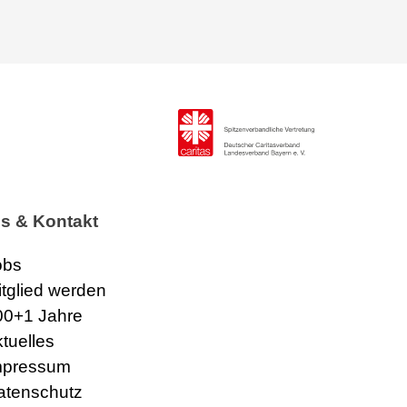
os & Kontakt
obs
itglied werden
00+1 Jahre
ktuelles
mpressum
atenschutz