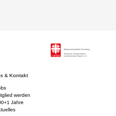
os & Kontakt
obs
itglied werden
00+1 Jahre
ktuelles