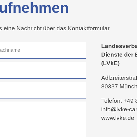
 aufnehmen
s eine Nachricht über das Kontaktformular
Landesverba
Dienste der 
(LVkE)
Adlzreiterstr
80337 Münc
Telefon: +49
info@lvke-car
www.lvke.de