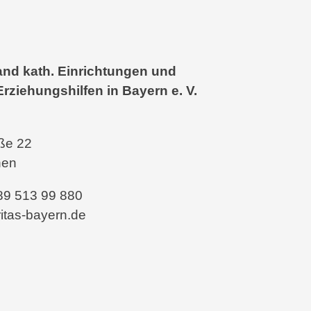
nd kath. Einrichtungen und
Erziehungshilfen in Bayern e. V.
aße 22
hen
 89 513 99 880
itas-bayern.de