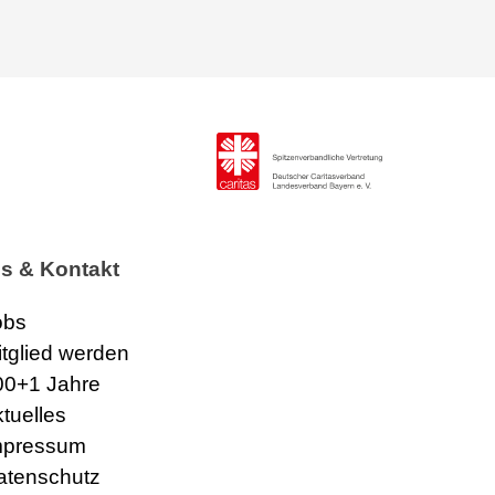
os & Kontakt
obs
itglied werden
00+1 Jahre
ktuelles
mpressum
atenschutz