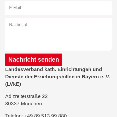
Nachricht senden
Landesverband kath. Einrichtungen und
Alternative:
Dienste der Erziehungshilfen in Bayern e. V.
(LVkE)
Adlzreiterstraße 22
80337 München
Telefon: +49 89 513 99 880